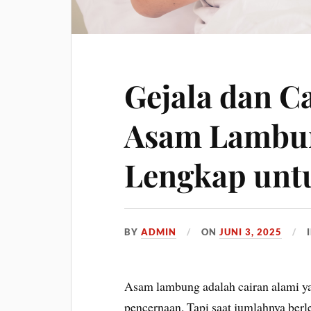
Gejala dan C
Asam Lambu
Lengkap unt
BY
ADMIN
ON
JUNI 3, 2025
Asam lambung adalah cairan alami y
pencernaan. Tapi saat jumlahnya berl