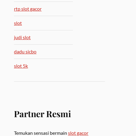
rtp slot gacor
slot
judi slot
dadu sicbo
slot 5k
Partner Resmi
Temukan sensasi bermain
slot gacor