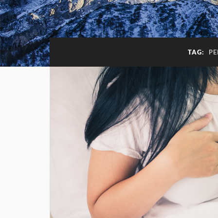
TAG:
PE