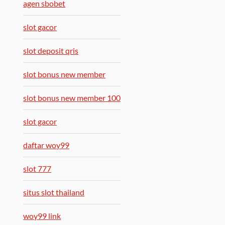
agen sbobet
slot gacor
slot deposit qris
slot bonus new member
slot bonus new member 100
slot gacor
daftar woy99
slot 777
situs slot thailand
woy99 link