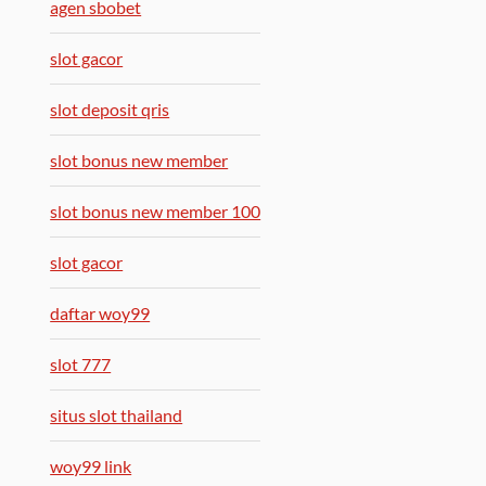
agen sbobet
slot gacor
slot deposit qris
slot bonus new member
slot bonus new member 100
slot gacor
daftar woy99
slot 777
situs slot thailand
woy99 link