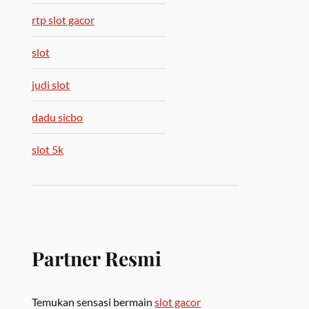
rtp slot gacor
slot
judi slot
dadu sicbo
slot 5k
Partner Resmi
Temukan sensasi bermain
slot gacor