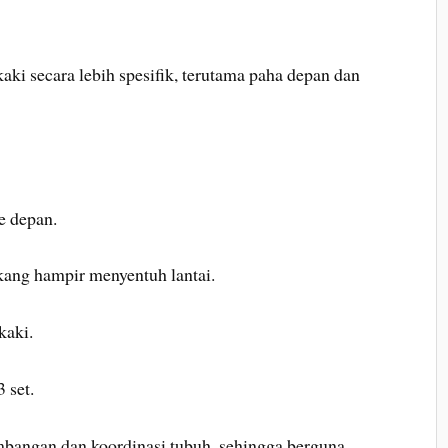
ki secara lebih spesifik, terutama paha depan dan
e depan.
kang hampir menyentuh lantai.
kaki.
 set.
mbangan dan koordinasi tubuh, sehingga berguna