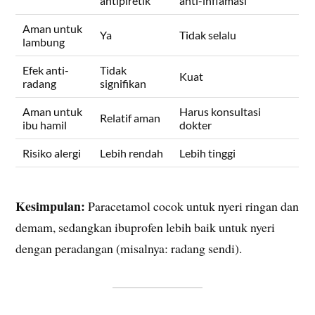
antipiretik
anti-inflamasi
Aman untuk
Ya
Tidak selalu
lambung
Efek anti-
Tidak
Kuat
radang
signifikan
Aman untuk
Harus konsultasi
Relatif aman
ibu hamil
dokter
Risiko alergi
Lebih rendah
Lebih tinggi
Kesimpulan:
Paracetamol cocok untuk nyeri ringan dan
demam, sedangkan ibuprofen lebih baik untuk nyeri
dengan peradangan (misalnya: radang sendi).